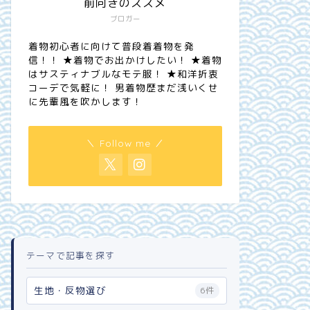
前向きのススメ
ブロガー
着物初心者に向けて普段着着物を発
信！！ ★着物でお出かけしたい！ ★着物
はサスティナブルなモテ服！ ★和洋折衷
コーデで気軽に！ 男着物歴まだ浅いくせ
に先輩風を吹かします！
＼ Follow me ／
テーマで記事を探す
生地・反物選び
6件