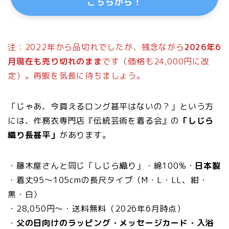
こちらから！
注：2022年から品切れでしたが、残念ながら
2026年6
月現在も売り切れのまま
です（価格も24,000円に改
定）。再販を気長に待ちましょう。
「じゃあ、今買えるロング甚平はないの？」という方
には、作務衣専門店『伝統芸術を着る会』の
「しじら
織り長甚平」
があります。
・藤木屋さんと同じ「しじら織り」・綿100%・
日本製
・着丈95〜105cmの長尺タイプ（M・L・LL、紺・
黒・白）
・28,050円〜・送料無料（2026年6月時点）
・
父の日向けのラッピング・メッセージカード・入浴