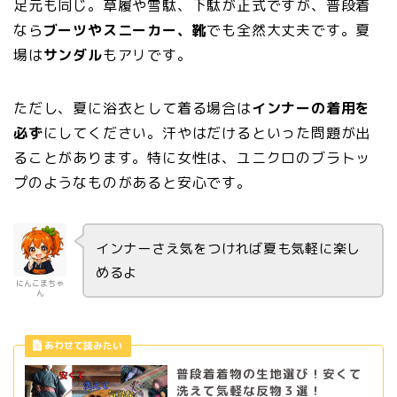
足元も同じ。草履や雪駄、下駄が正式ですが、普段着
なら
ブーツやスニーカー、靴
でも全然大丈夫です。夏
場は
サンダル
もアリです。
ただし、夏に浴衣として着る場合は
インナーの着用を
必ず
にしてください。汗やはだけるといった問題が出
ることがあります。特に女性は、ユニクロのブラトッ
プのようなものがあると安心です。
インナーさえ気をつければ夏も気軽に楽し
めるよ
にんこまちゃ
ん
普段着着物の生地選び！安くて
洗えて気軽な反物３選！