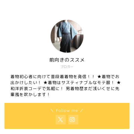
前向きのススメ
ブロガー
着物初心者に向けて普段着着物を発信！！ ★着物でお
出かけしたい！ ★着物はサスティナブルなモテ服！ ★
和洋折衷コーデで気軽に！ 男着物歴まだ浅いくせに先
輩風を吹かします！
＼ Follow me ／