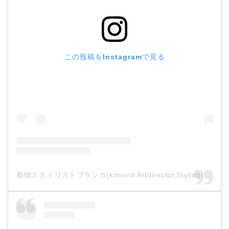
この投稿をInstagramで見る
着物スタイリストブランカ(kimono Artdirector,Stylist)(@kimonostylist_blanca_)がシェアした投稿