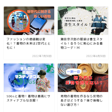
ファッションの価値観は変
瀬田宗次郎の服装は書生スタ
化！？着物の未来はZ世代とと
イル！るろうに剣心にみる着
もに！
物コーデ！￼
2022年7月30日
2022年6月30日
SDGsと着物！着物は最高にサ
男物の着物を作るなら反物の
スティナブルな衣服！
長さはどうする？後で後悔し
ない選び方！